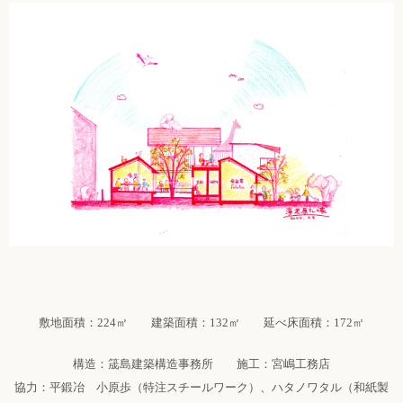
敷地面積：224㎡ 建築面積：132㎡ 延べ床面積：172㎡
構造：筬島建築構造事務所 施工：宮嶋工務店
協力：平鍛冶 小原歩（特注スチールワーク）、ハタノワタル（和紙製