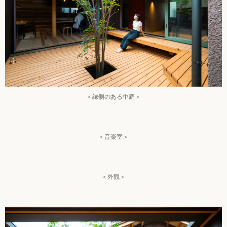
＜縁側のある中庭＞
＜音楽室＞
＜外観＞