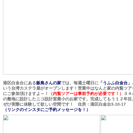
港区白金台にある
飯島さんの家
では、毎週土曜日に
「うふふ白金台」
いう台湾カステラ屋がオープンします！営業中はなんと家の内覧ツア
にご参加頂けますよ～！
（内覧ツアーは事前予約が必要です！）
３４
の敷地に設計したニコ設計室最小のお家です。完成してもう１２年目
ぜひ実際に体験して欲しい空間です！
住所：港区白金台3-10-17
（リンクのインスタにご予約メッセージを！）