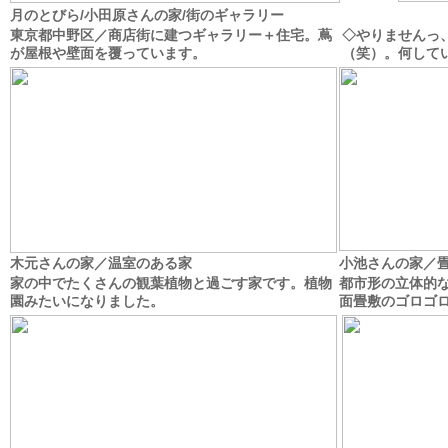
月のとびら/小田原さんの家/街のギャラリー
東京都中野区／商店街に建つギャラリー＋住宅。蔦
◇やりませんっ
が屋根や壁面を覆っています。
（笑）。何して
木元さんの家／温室のある家
小池さんの家／
家の中でたくさんの観葉植物と過ごす家です。植物
都市形の立体的
園みたいになりました。
面畳敷のゴロゴ