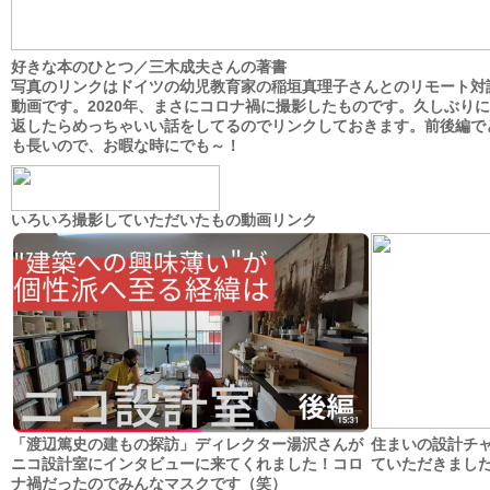
好きな本のひとつ／三木成夫さんの著書
写真のリンクはドイツの幼児教育家の稲垣真理子さんとのリモート対
動画です。2020年、まさにコロナ禍に撮影したものです。久しぶり
返したらめっちゃいい話をしてるのでリンクしておきます。前後編で
も長いので、お暇な時にでも～！
いろいろ撮影していただいたもの動画リンク
「渡辺篤史の建もの探訪」ディレクター湯沢さんが
住まいの設計チ
ニコ設計室にインタビューに来てくれました！コロ
ていただきまし
ナ禍だったのでみんなマスクです（笑）