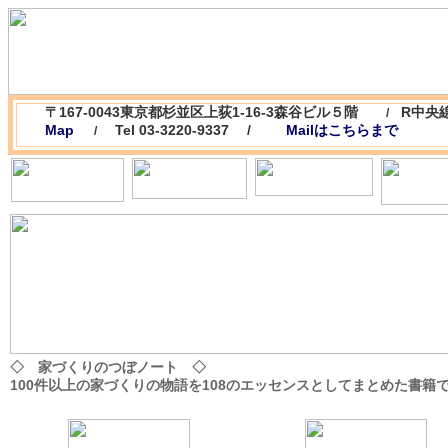
〒167-0043東京都杉並区上荻1-16-3森谷ビル５階
R中央
/
Map
Tel 03-3220-9337 /
Mailはこちらまで
/
◇ 家づくりのつぼノート ◇
100件以上の家づくりの物語を108のエッセンスとしてまとめた書籍