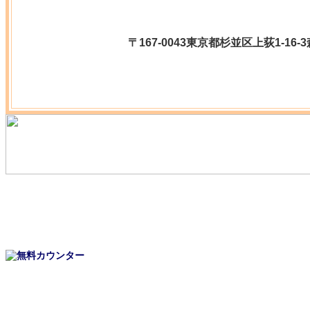
〒167-0043東京都杉並区上荻1-16
/東京都/杉並区荻窪/子供/佐賀県出身/佐賀県出身建築家/九州/共同住宅/保育
NIKO DESIGN STUDIO/一級建築士事務所ニコ設計
O DESIGN STU
区 建築家/杉並区 設計事務所/
東京都 佐賀県 建築家 設計事務所 住宅 家づくり /小学校 /ISANA
小住宅/変形敷地